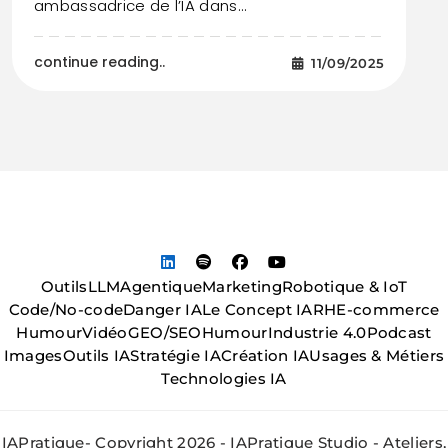
ambassadrice de l’IA dans…
continue reading..
11/09/2025
Outils
LLM
Agentique
Marketing
Robotique & IoT
Code/No-code
Danger IA
Le Concept IA
RH
E-commerce
Humour
Vidéo
GEO/SEO
Humour
Industrie 4.0
Podcast
Images
Outils IA
Stratégie IA
Création IA
Usages & Métiers
Technologies IA
IAPratique- Copyright 2026 - IAPratique Studio - Ateliers,