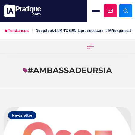
Pratique
IA
.com
🔥
Tendances
DeepSeek
LLM
TOKEN
iapratique.com
#IAResponsabl
•
•
•
•
Skip
to
content
#AMBASSADEURSIA
Newsletter