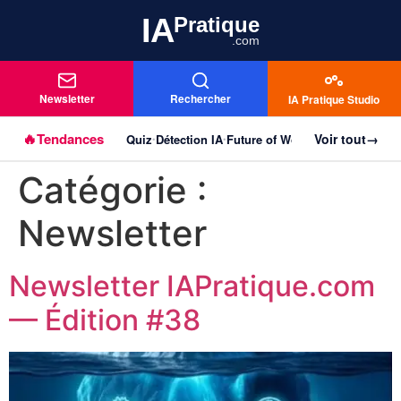
IA
Pratique
.com
Newsletter
Rechercher
IA Pratique Studio
🔥
Tendances
Voir tout
→
Quiz
Détection IA
Future of Work
Agentique
Imag
Aller au
•
•
•
•
contenu
Catégorie :
principal
Newsletter
Newsletter IAPratique.com
— Édition #38