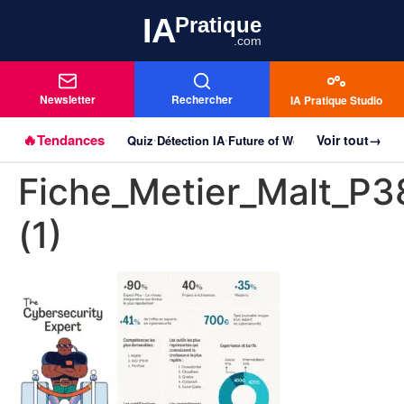
IA
Pratique
.com
Newsletter
Rechercher
IA Pratique Studio
🔥
Tendances
Voir tout
→
Quiz
Détection IA
Future of Work
Agentique
Imag
Aller au
•
•
•
•
contenu
Fiche_Metier_Malt_P3
principal
(1)