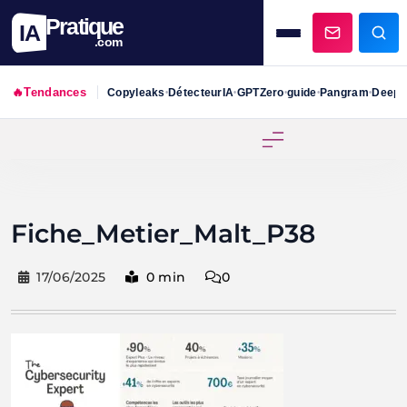
Pratique
IA
.com
🔥
Tendances
Copyleaks
DétecteurIA
GPTZero
guide
Pangram
DeepS
•
•
•
•
•
Skip
to
content
Fiche_Metier_Malt_P38
17/06/2025
0 min
0