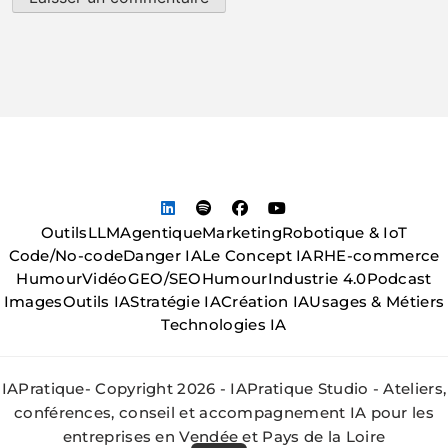
Outils
LLM
Agentique
Marketing
Robotique & IoT
Code/No-code
Danger IA
Le Concept IA
RH
E-commerce
Humour
Vidéo
GEO/SEO
Humour
Industrie 4.0
Podcast
Images
Outils IA
Stratégie IA
Création IA
Usages & Métiers
Technologies IA
IAPratique- Copyright 2026 - IAPratique Studio - Ateliers,
conférences, conseil et accompagnement IA pour les
entreprises en Vendée et Pays de la Loire