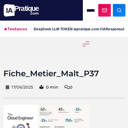
Pratique
IA
.com
🔥
Tendances
DeepSeek
LLM
TOKEN
iapratique.com
#IAResponsabl
•
•
•
•
Skip
to
content
Fiche_Metier_Malt_P37
17/06/2025
0 min
0