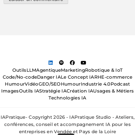
Outils
LLM
Agentique
Marketing
Robotique & IoT
Code/No-code
Danger IA
Le Concept IA
RH
E-commerce
Humour
Vidéo
GEO/SEO
Humour
Industrie 4.0
Podcast
Images
Outils IA
Stratégie IA
Création IA
Usages & Métiers
Technologies IA
IAPratique- Copyright 2026 - IAPratique Studio - Ateliers,
conférences, conseil et accompagnement IA pour les
entreprises en Vendée et Pays de la Loire