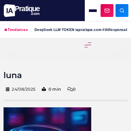
Pratique
IA
.com
🔥
Tendances
DeepSeek
LLM
TOKEN
iapratique.com
#IAResponsabl
•
•
•
•
Skip
to
content
luna
24/08/2025
0 min
0