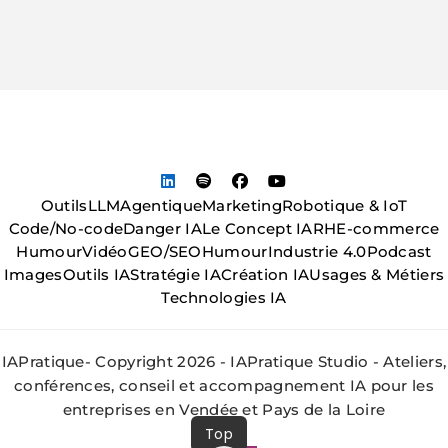
Outils
LLM
Agentique
Marketing
Robotique & IoT
Code/No-code
Danger IA
Le Concept IA
RH
E-commerce
Humour
Vidéo
GEO/SEO
Humour
Industrie 4.0
Podcast
Images
Outils IA
Stratégie IA
Création IA
Usages & Métiers
Technologies IA
IAPratique- Copyright 2026 - IAPratique Studio - Ateliers,
conférences, conseil et accompagnement IA pour les
entreprises en Vendée et Pays de la Loire
Top