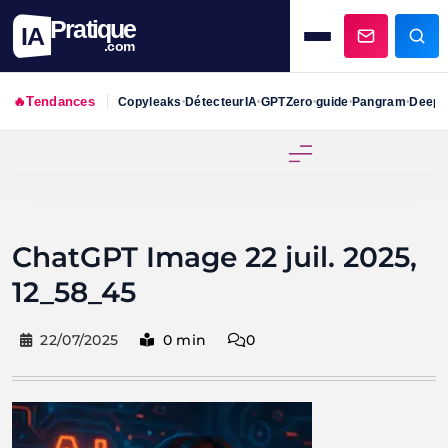
Pratique
IA
.com
🔥
Tendances
Copyleaks
DétecteurIA
GPTZero
guide
Pangram
DeepS
•
•
•
•
•
Skip
to
content
ChatGPT Image 22 juil. 2025,
12_58_45
22/07/2025
0 min
0