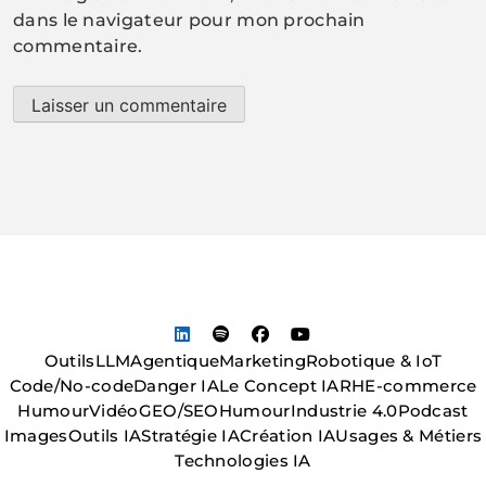
dans le navigateur pour mon prochain
commentaire.
Outils
LLM
Agentique
Marketing
Robotique & IoT
Code/No-code
Danger IA
Le Concept IA
RH
E-commerce
Humour
Vidéo
GEO/SEO
Humour
Industrie 4.0
Podcast
Images
Outils IA
Stratégie IA
Création IA
Usages & Métiers
Technologies IA