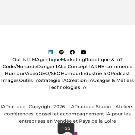
Outils
LLM
Agentique
Marketing
Robotique & IoT
Code/No-code
Danger IA
Le Concept IA
RH
E-commerce
Humour
Vidéo
GEO/SEO
Humour
Industrie 4.0
Podcast
Images
Outils IA
Stratégie IA
Création IA
Usages & Métiers
Technologies IA
IAPratique- Copyright 2026 - IAPratique Studio - Ateliers,
conférences, conseil et accompagnement IA pour les
entreprises en Vendée et Pays de la Loire
Top