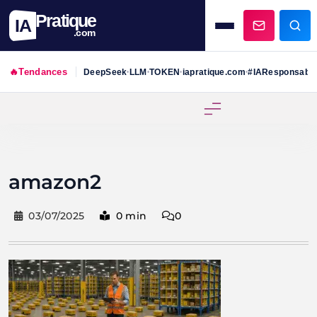
Pratique
IA
.com
🔥
Tendances
DeepSeek
LLM
TOKEN
iapratique.com
#IAResponsabl
•
•
•
•
Skip
to
content
amazon2
03/07/2025
0 min
0