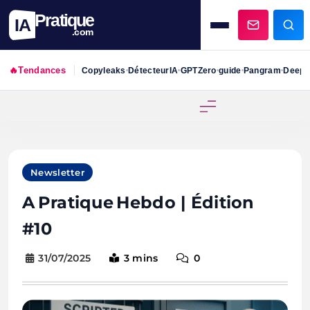
Pratique
IA
.com
🔥
Tendances
Copyleaks
DétecteurIA
GPTZero
guide
Pangram
DeepS
•
•
•
•
•
Skip
to
content
Newsletter
A Pratique Hebdo | Édition
#10
31/07/2025
3 mins
0