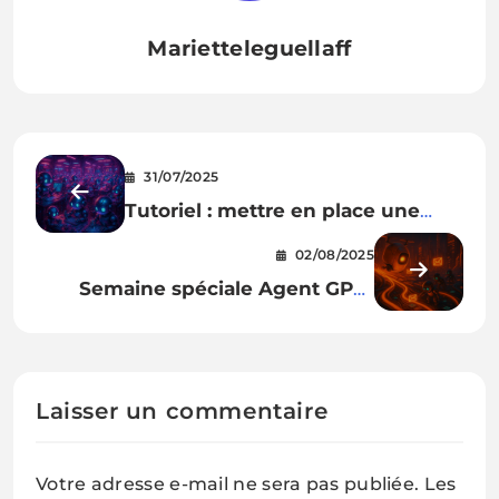
Marietteleguellaff
31/07/2025
Tutoriel : mettre en place une
veille quotidienne avec un agent
02/08/2025
ChatGPT et l’envoyer par e‑mail 📩
Semaine spéciale Agent GPT :
mail, veille, CRM… tes mini-bots
prennent (vraiment) le pouvoir !
Laisser un commentaire
Votre adresse e-mail ne sera pas publiée.
Les