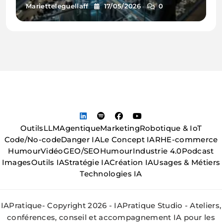
Marietteleguellaff
17/05/2026
0
Outils
LLM
Agentique
Marketing
Robotique & IoT
Code/No-code
Danger IA
Le Concept IA
RH
E-commerce
Humour
Vidéo
GEO/SEO
Humour
Industrie 4.0
Podcast
Images
Outils IA
Stratégie IA
Création IA
Usages & Métiers
Technologies IA
IAPratique- Copyright 2026 - IAPratique Studio - Ateliers,
conférences, conseil et accompagnement IA pour les