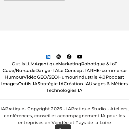
Outils
LLM
Agentique
Marketing
Robotique & IoT
Code/No-code
Danger IA
Le Concept IA
RH
E-commerce
Humour
Vidéo
GEO/SEO
Humour
Industrie 4.0
Podcast
Images
Outils IA
Stratégie IA
Création IA
Usages & Métiers
Technologies IA
IAPratique- Copyright 2026 - IAPratique Studio - Ateliers,
conférences, conseil et accompagnement IA pour les
entreprises en Vendée et Pays de la Loire