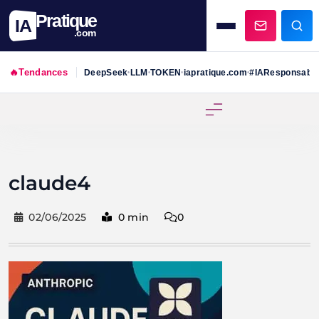
Pratique
IA
.com
🔥
Tendances
DeepSeek
LLM
TOKEN
iapratique.com
#IAResponsabl
•
•
•
•
Skip
to
content
claude4
02/06/2025
0 min
0