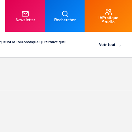
IAPratique
Newsletter
Rechercher
Studio
ique
loi IA
loiRobotique
Quiz
robotique
•
•
•
•
•
→
Voir tout