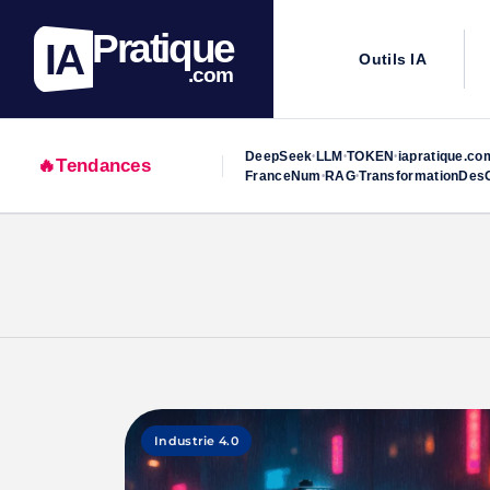
Pratique
IA
Outils IA
.com
DeepSeek
LLM
TOKEN
iapratique.co
•
•
•
🔥
Tendances
FranceNum
RAG
TransformationDesO
•
•
Skip
to
content
Industrie 4.0