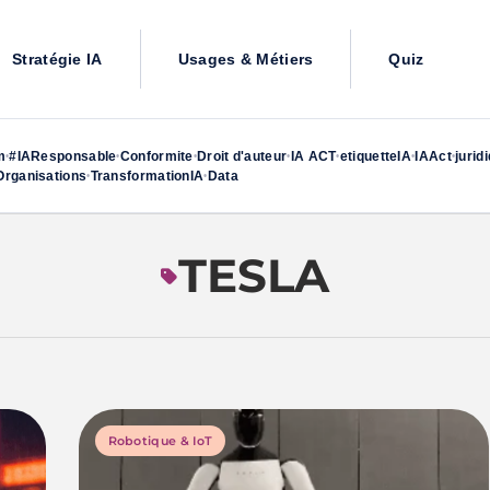
Stratégie IA
Usages & Métiers
Quiz
m
#IAResponsable
Conformite
Droit d'auteur
IA ACT
etiquetteIA
IAAct
jurid
•
•
•
•
•
•
•
rganisations
TransformationIA
Data
•
•
TESLA
Robotique & IoT