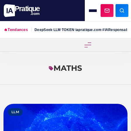
Pratique
IA
.com
🔥
Tendances
DeepSeek
LLM
TOKEN
iapratique.com
#IAResponsabl
•
•
•
•
Skip
to
content
MATHS
LLM