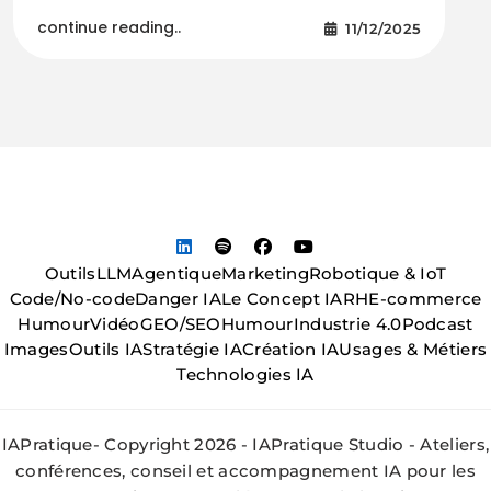
continue reading..
11/12/2025
Outils
LLM
Agentique
Marketing
Robotique & IoT
Code/No-code
Danger IA
Le Concept IA
RH
E-commerce
Humour
Vidéo
GEO/SEO
Humour
Industrie 4.0
Podcast
Images
Outils IA
Stratégie IA
Création IA
Usages & Métiers
Technologies IA
IAPratique- Copyright 2026 - IAPratique Studio - Ateliers,
conférences, conseil et accompagnement IA pour les