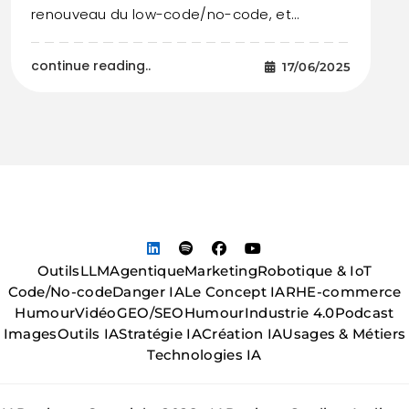
renouveau du low-code/no-code, et…
continue reading..
17/06/2025
Outils
LLM
Agentique
Marketing
Robotique & IoT
Code/No-code
Danger IA
Le Concept IA
RH
E-commerce
Humour
Vidéo
GEO/SEO
Humour
Industrie 4.0
Podcast
Images
Outils IA
Stratégie IA
Création IA
Usages & Métiers
Technologies IA