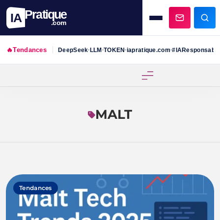
Pratique
IA
.com
🔥
Tendances
DeepSeek
LLM
TOKEN
iapratique.com
#IAResponsabl
•
•
•
•
Skip
to
content
MALT
Tendances