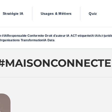
Stratégie IA
Usages & Métiers
Quiz
m
#IAResponsable
Conformite
Droit d'auteur
IA ACT
etiquetteIA
IAAct
jurid
•
•
•
•
•
•
•
rganisations
TransformationIA
Data
•
•
#MAISONCONNECTE