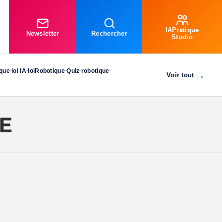
IAPratique
Newsletter
Rechercher
Studio
ique
loi IA
loiRobotique
Quiz
robotique
•
•
•
•
•
→
Voir tout
E