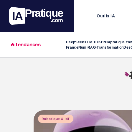
Pratique
IA
Outils IA
.com
DeepSeek
LLM
TOKEN
iapratique.co
•
•
•
🔥
Tendances
FranceNum
RAG
TransformationDesO
•
•
Skip
to
content
Robotique & IoT