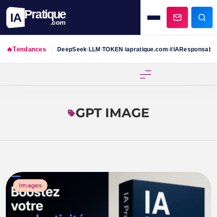
Pratique
IA
.com
🔥
Tendances
DeepSeek
LLM
TOKEN
iapratique.com
#IAResponsabl
•
•
•
•
Skip
to
content
GPT IMAGE
Images