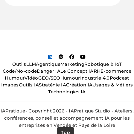
Outils
LLM
Agentique
Marketing
Robotique & IoT
Code/No-code
Danger IA
Le Concept IA
RH
E-commerce
Humour
Vidéo
GEO/SEO
Humour
Industrie 4.0
Podcast
Images
Outils IA
Stratégie IA
Création IA
Usages & Métiers
Technologies IA
IAPratique- Copyright 2026 - IAPratique Studio - Ateliers,
conférences, conseil et accompagnement IA pour les
entreprises en Vendée et Pays de la Loire
Top