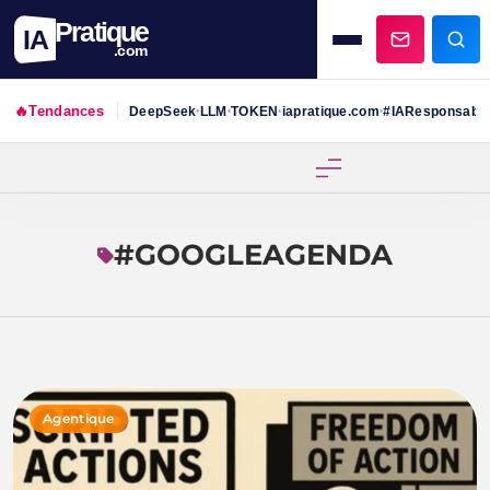
Pratique
IA
.com
🔥
Tendances
DeepSeek
LLM
TOKEN
iapratique.com
#IAResponsabl
•
•
•
•
Skip
to
content
#GOOGLEAGENDA
Agentique