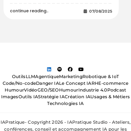
continue reading..
07/08/2025
Outils
LLM
Agentique
Marketing
Robotique & IoT
Code/No-code
Danger IA
Le Concept IA
RH
E-commerce
Humour
Vidéo
GEO/SEO
Humour
Industrie 4.0
Podcast
Images
Outils IA
Stratégie IA
Création IA
Usages & Métiers
Technologies IA
IAPratique- Copyright 2026 - IAPratique Studio - Ateliers,
conférences, conseil et accompagnement IA pour les