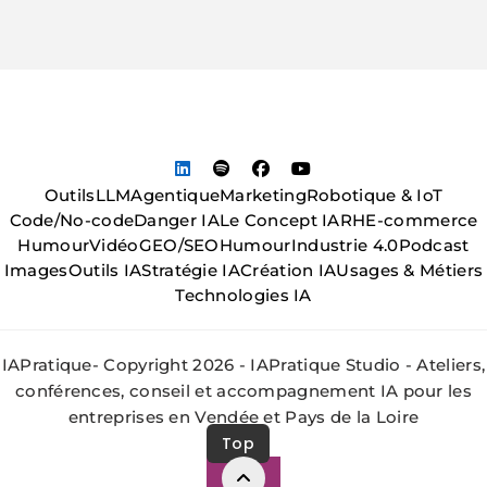
Outils
LLM
Agentique
Marketing
Robotique & IoT
Code/No-code
Danger IA
Le Concept IA
RH
E-commerce
Humour
Vidéo
GEO/SEO
Humour
Industrie 4.0
Podcast
Images
Outils IA
Stratégie IA
Création IA
Usages & Métiers
Technologies IA
IAPratique- Copyright 2026 - IAPratique Studio - Ateliers,
conférences, conseil et accompagnement IA pour les
entreprises en Vendée et Pays de la Loire
Top