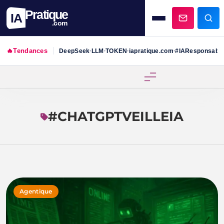
Pratique
IA
.com
🔥
Tendances
DeepSeek
LLM
TOKEN
iapratique.com
#IAResponsabl
•
•
•
•
Skip
to
content
#CHATGPTVEILLEIA
Agentique