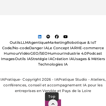
Outils
LLM
Agentique
Marketing
Robotique & IoT
Code/No-code
Danger IA
Le Concept IA
RH
E-commerce
Humour
Vidéo
GEO/SEO
Humour
Industrie 4.0
Podcast
Images
Outils IA
Stratégie IA
Création IA
Usages & Métiers
Technologies IA
IAPratique- Copyright 2026 - IAPratique Studio - Ateliers,
conférences, conseil et accompagnement IA pour les
entreprises en Vendée et Pays de la Loire
Top