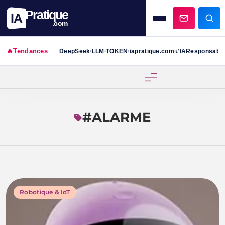
Pratique
IA
.com
🔥
Tendances
DeepSeek
LLM
TOKEN
iapratique.com
#IAResponsabl
•
•
•
•
Skip
to
content
#ALARME
Robotique & IoT