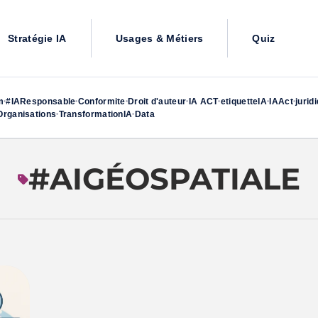
Stratégie IA
Usages & Métiers
Quiz
m
#IAResponsable
Conformite
Droit d'auteur
IA ACT
etiquetteIA
IAAct
jurid
•
•
•
•
•
•
•
rganisations
TransformationIA
Data
•
•
#AIGÉOSPATIALE