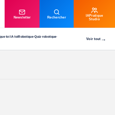
IAPratique
Newsletter
Rechercher
Studio
ique
loi IA
loiRobotique
Quiz
robotique
•
•
•
•
•
→
Voir tout