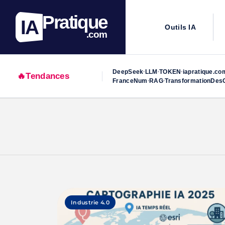
Pratique
IA
Outils IA
.com
DeepSeek
LLM
TOKEN
iapratique.co
•
•
•
🔥
Tendances
FranceNum
RAG
TransformationDesO
•
•
Skip
to
content
Industrie 4.0