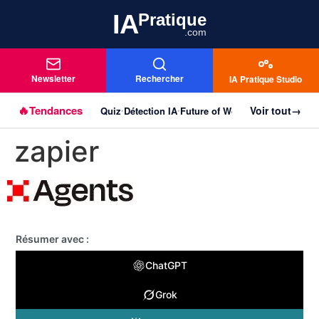
IA
Pratique
.com
Newsletter
Rechercher
IA Pratique Studio
🔥
Tendances
Voir tout
→
Quiz
Détection IA
Future of Work
Agentique
Imag
Aller au
•
•
•
•
contenu
zapier
principal
Résumer avec :
ChatGPT
Grok