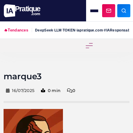
Pratique
IA
.com
🔥
Tendances
DeepSeek
LLM
TOKEN
iapratique.com
#IAResponsabl
•
•
•
•
Skip
to
content
marque3
16/07/2025
0 min
0