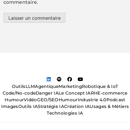
commentaire.
Outils
LLM
Agentique
Marketing
Robotique & IoT
Code/No-code
Danger IA
Le Concept IA
RH
E-commerce
Humour
Vidéo
GEO/SEO
Humour
Industrie 4.0
Podcast
Images
Outils IA
Stratégie IA
Création IA
Usages & Métiers
Technologies IA