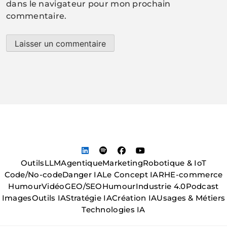
dans le navigateur pour mon prochain
commentaire.
Outils
LLM
Agentique
Marketing
Robotique & IoT
Code/No-code
Danger IA
Le Concept IA
RH
E-commerce
Humour
Vidéo
GEO/SEO
Humour
Industrie 4.0
Podcast
Images
Outils IA
Stratégie IA
Création IA
Usages & Métiers
Technologies IA