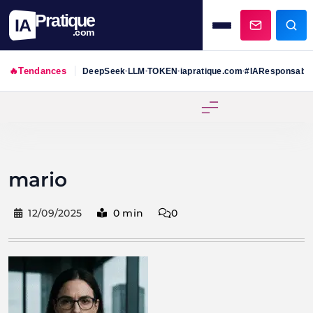
Pratique
IA
.com
🔥
Tendances
DeepSeek
LLM
TOKEN
iapratique.com
#IAResponsabl
•
•
•
•
Skip
to
content
mario
12/09/2025
0 min
0