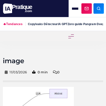
Pratique
IA
.com
🔥
Tendances
Copyleaks
DétecteurIA
GPTZero
guide
Pangram
DeepS
•
•
•
•
•
Skip
to
content
image
11/03/2026
0 min
0