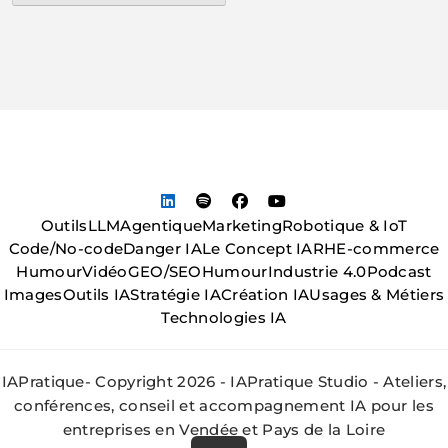
Outils
LLM
Agentique
Marketing
Robotique & IoT
Code/No-code
Danger IA
Le Concept IA
RH
E-commerce
Humour
Vidéo
GEO/SEO
Humour
Industrie 4.0
Podcast
Images
Outils IA
Stratégie IA
Création IA
Usages & Métiers
Technologies IA
IAPratique- Copyright 2026 - IAPratique Studio - Ateliers,
conférences, conseil et accompagnement IA pour les
entreprises en Vendée et Pays de la Loire