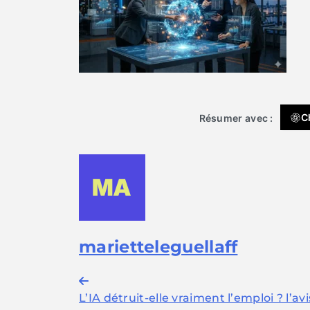
C
Résumer avec :
marietteleguellaff
Navigation
L’IA détruit-elle vraiment l’emploi ? l’av
de