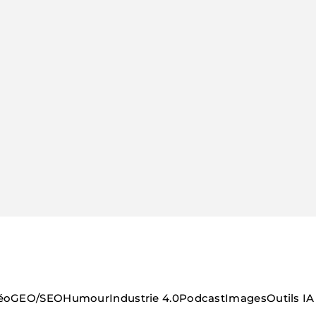
éo
GEO/SEO
Humour
Industrie 4.0
Podcast
Images
Outils IA