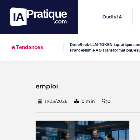
Pratique
IA
Outils IA
.com
DeepSeek
LLM
TOKEN
iapratique.co
•
•
•
🔥
Tendances
FranceNum
RAG
TransformationDesO
•
•
Skip
to
emploi
content
11/03/2026
0 min
0