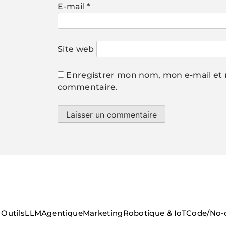
E-mail
*
Site web
Enregistrer mon nom, mon e-mail et 
commentaire.
Outils
LLM
Agentique
Marketing
Robotique & IoT
Code/No-