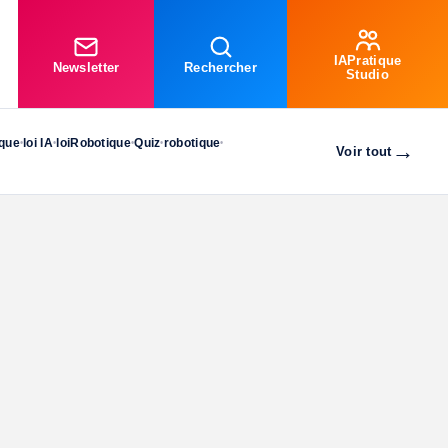
IAPratique
Newsletter
Rechercher
Studio
ique
loi IA
loiRobotique
Quiz
robotique
•
•
•
•
•
→
Voir tout