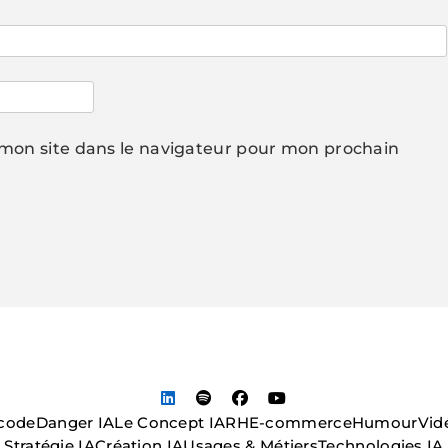
mon site dans le navigateur pour mon prochain
code
Danger IA
Le Concept IA
RH
E-commerce
Humour
Vid
Stratégie IA
Création IA
Usages & Métiers
Technologies IA