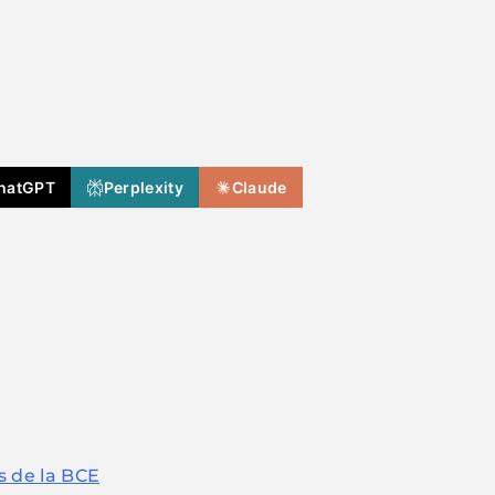
hatGPT
Perplexity
Claude
is de la BCE