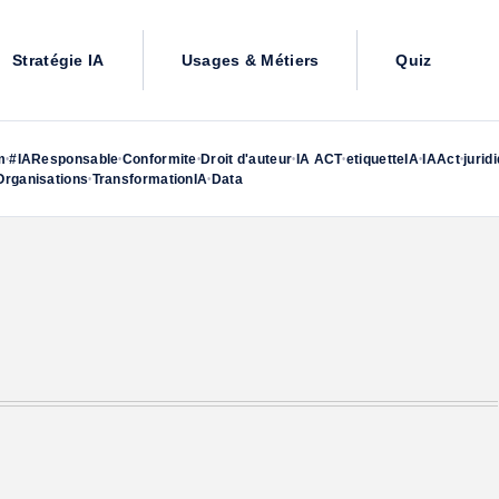
Stratégie IA
Usages & Métiers
Quiz
m
#IAResponsable
Conformite
Droit d'auteur
IA ACT
etiquetteIA
IAAct
jurid
•
•
•
•
•
•
•
rganisations
TransformationIA
Data
•
•