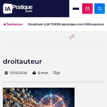
Pratique
IA
.com
🔥
Tendances
DeepSeek
LLM
TOKEN
iapratique.com
#IAResponsabl
•
•
•
•
Skip
to
content
droitauteur
11/03/2026
0 min
0