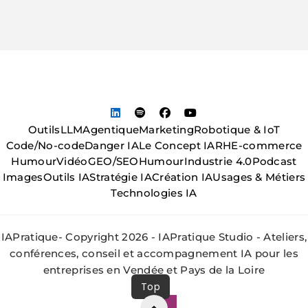
Outils
LLM
Agentique
Marketing
Robotique & IoT
Code/No-code
Danger IA
Le Concept IA
RH
E-commerce
Humour
Vidéo
GEO/SEO
Humour
Industrie 4.0
Podcast
Images
Outils IA
Stratégie IA
Création IA
Usages & Métiers
Technologies IA
IAPratique- Copyright 2026 - IAPratique Studio - Ateliers,
conférences, conseil et accompagnement IA pour les
entreprises en Vendée et Pays de la Loire
Top