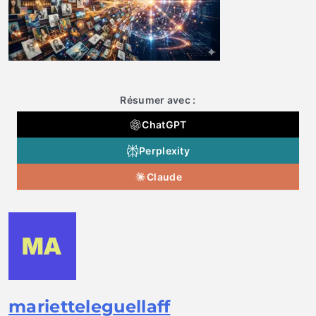
Résumer avec :
ChatGPT
Perplexity
Claude
marietteleguellaff