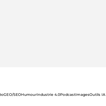
éo
GEO/SEO
Humour
Industrie 4.0
Podcast
Images
Outils IA