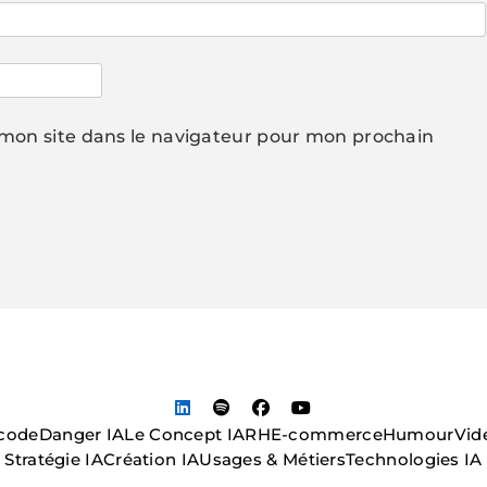
mon site dans le navigateur pour mon prochain
code
Danger IA
Le Concept IA
RH
E-commerce
Humour
Vid
Stratégie IA
Création IA
Usages & Métiers
Technologies IA