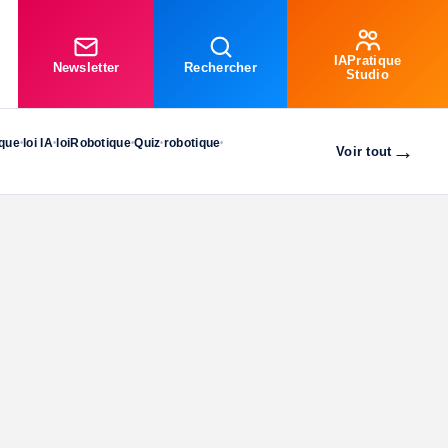
IAPratique
Newsletter
Rechercher
Studio
ique
loi IA
loiRobotique
Quiz
robotique
•
•
•
•
•
→
Voir tout