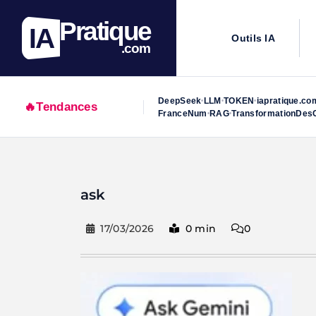
Pratique
IA
Outils IA
.com
DeepSeek
LLM
TOKEN
iapratique.co
•
•
•
🔥
Tendances
FranceNum
RAG
TransformationDesO
•
•
Skip
to
ask
content
17/03/2026
0 min
0