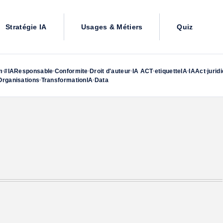
Stratégie IA
Usages & Métiers
Quiz
m
#IAResponsable
Conformite
Droit d'auteur
IA ACT
etiquetteIA
IAAct
jurid
•
•
•
•
•
•
•
rganisations
TransformationIA
Data
•
•