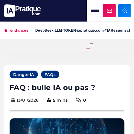
Pratique
IA
.com
🔥
Tendances
DeepSeek
LLM
TOKEN
iapratique.com
#IAResponsabl
•
•
•
•
Skip
to
content
Danger IA
FAQs
FAQ : bulle IA ou pas ?
13/01/2026
5 mins
0