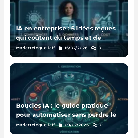
IA en entreprise : 5 idées reçues
qui coûtent du temps et de
l’argent
Marietteleguellaff
16/07/2026
0
Boucles IA : le guide pratique
pour automatiser sans perdre le
contrôle ni exploser son budget
Marietteleguellaff
09/07/2026
0