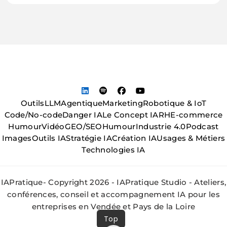
Outils
LLM
Agentique
Marketing
Robotique & IoT
Code/No-code
Danger IA
Le Concept IA
RH
E-commerce
Humour
Vidéo
GEO/SEO
Humour
Industrie 4.0
Podcast
Images
Outils IA
Stratégie IA
Création IA
Usages & Métiers
Technologies IA
IAPratique- Copyright 2026 - IAPratique Studio - Ateliers,
conférences, conseil et accompagnement IA pour les
entreprises en Vendée et Pays de la Loire
Top