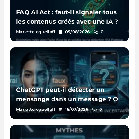
FAQ AI Act : faut-il signaler tous
les contenus créés avec une IA ?
Marietteleguellaff
05/08/2026
0
ChatGPT peut-il détecter un
mensonge dans un message ? On
a testé
Marietteleguellaff
16/07/2026
0