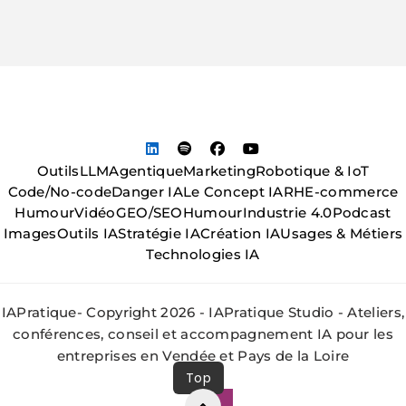
Outils
LLM
Agentique
Marketing
Robotique & IoT
Code/No-code
Danger IA
Le Concept IA
RH
E-commerce
Humour
Vidéo
GEO/SEO
Humour
Industrie 4.0
Podcast
Images
Outils IA
Stratégie IA
Création IA
Usages & Métiers
Technologies IA
IAPratique- Copyright 2026 - IAPratique Studio - Ateliers,
conférences, conseil et accompagnement IA pour les
entreprises en Vendée et Pays de la Loire
Top