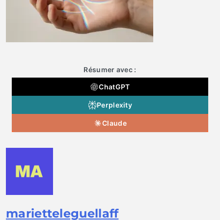
Résumer avec :
ChatGPT
Perplexity
Claude
marietteleguellaff