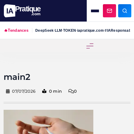
Pratique
IA
.com
🔥
Tendances
DeepSeek
LLM
TOKEN
iapratique.com
#IAResponsabl
•
•
•
•
Skip
to
content
main2
07/07/2026
0 min
0