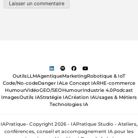
Outils
LLM
Agentique
Marketing
Robotique & IoT
Code/No-code
Danger IA
Le Concept IA
RH
E-commerce
Humour
Vidéo
GEO/SEO
Humour
Industrie 4.0
Podcast
Images
Outils IA
Stratégie IA
Création IA
Usages & Métiers
Technologies IA
IAPratique- Copyright 2026 - IAPratique Studio - Ateliers,
conférences, conseil et accompagnement IA pour les