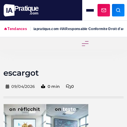
Pratique
IA
.com
🔥
Tendances
iapratique.com
#IAResponsable
Conformite
Droit d'aut
•
•
•
Skip
to
content
escargot
09/04/2026
0 min
0